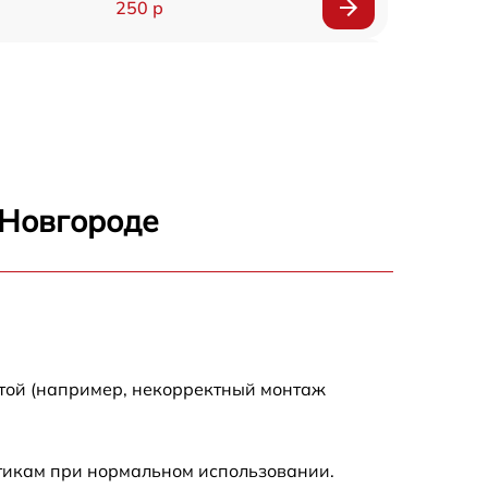
250 р
750 р
920 р
1290 р
 Новгороде
550 р
1790 р
550 р
отой (например, некорректный монтаж
1990 р
стикам при нормальном использовании.