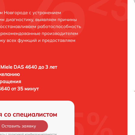
м Новгороде с устранением
м диагностику, выявляем причины
восстанавливаем работоспособность
и рекомендованные производителем
рку всех функций и предоставляем
Miele DAS 4640 до 3 лет
 желанию
бращения
4640 от 35 минут
я со специалистом
Оставить заявку
есь c
политикой конфиденциальности