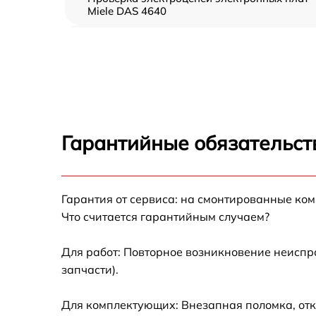
Miele DAS 4640
Чистка вытяжки загрязнений Miele DAS 464
Чистка жёсткого воздуховода Miele DAS
4640
Замена платы сенсорного управления Miele
DAS 4640
Гарантийные обязательст
Ремонт электропроводки Miele DAS 4640
Гарантия от сервиса: на смонтированные ко
Ремонт двигателя Miele DAS 4640
Что считается гарантийным случаем?
Корпусный ремонт (замена резинок,
креплений, кнопок) Miele DAS 4640
Для работ: Повторное возникновение неиспр
запчасти).
Ремонт платы управления (восстановление)
Miele DAS 4640
Для комплектующих: Внезапная поломка, отк