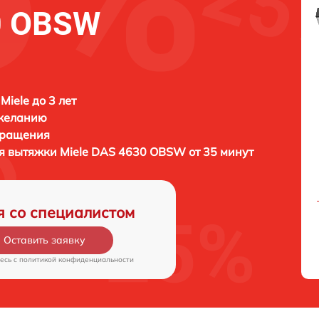
0 OBSW
Miele до 3 лет
 желанию
бращения
ия вытяжки
Miele DAS 4630 OBSW от 35 минут
я со специалистом
Оставить заявку
есь c
политикой конфиденциальности