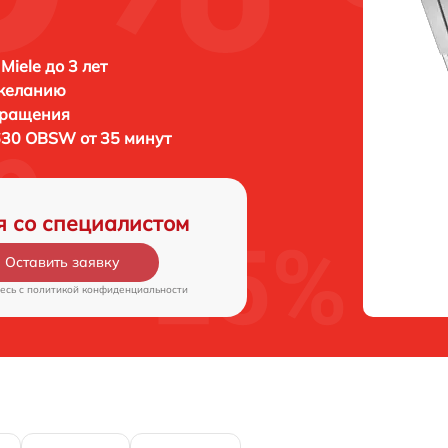
Miele до 3 лет
 желанию
бращения
630 OBSW от 35 минут
я со специалистом
Оставить заявку
есь c
политикой конфиденциальности