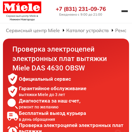
+7 (831) 231-09-76
Ежедневно с 9:00 до 21:00
Сервисный центр Miele
в
Нижнем Новгороде
Сервисный центр Miele
Каталог устройств
Ремонт
Проверка электроцепей
электронных плат вытяжки
Miele DAS 4630 OBSW
Официальный сервис
Гарантийное обслуживание
вытяжки Miele до 3 лет
Диагностика за наш счет,
ремонт по желанию
Бесплатный выезд курьера
в день обращения
Проверка электроцепей электронных плат
вытяжки