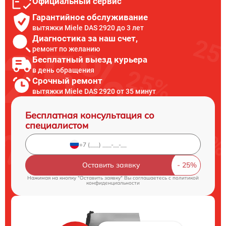
Официальный сервис
Гарантийное обслуживание
вытяжки Miele DAS 2920 до 3 лет
Диагностика за наш счет,
ремонт по желанию
Бесплатный выезд курьера
в день обращения
Срочный ремонт
вытяжки Miele DAS 2920 от 35 минут
Бесплатная консультация со
специалистом
Оставить заявку
Нажимая на кнопку "Оставить заявку" Вы соглашаетесь c
политикой
конфиденциальности