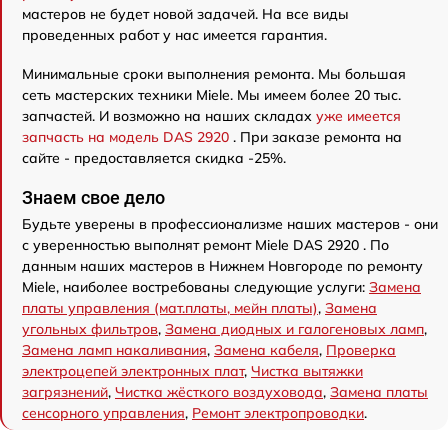
мастеров не будет новой задачей. На все виды
проведенных работ у нас имеется гарантия.
Минимальные сроки выполнения ремонта. Мы большая
сеть мастерских техники Miele. Мы имеем более 20 тыс.
запчастей. И возможно на наших складах
уже имеется
запчасть на модель DAS 2920
. При заказе ремонта на
сайте - предоставляется скидка -25%.
Знаем свое дело
Будьте уверены в профессионализме наших мастеров - они
с уверенностью выполнят ремонт Miele DAS 2920 . По
данным наших мастеров в Нижнем Новгороде по ремонту
Miele, наиболее востребованы следующие услуги:
Замена
платы управления (мат.платы, мейн платы)
,
Замена
угольных фильтров
,
Замена диодных и галогеновых ламп
,
Замена ламп накаливания
,
Замена кабеля
,
Проверка
электроцепей электронных плат
,
Чистка вытяжки
загрязнений
,
Чистка жёсткого воздуховода
,
Замена платы
сенсорного управления
,
Ремонт электропроводки
.