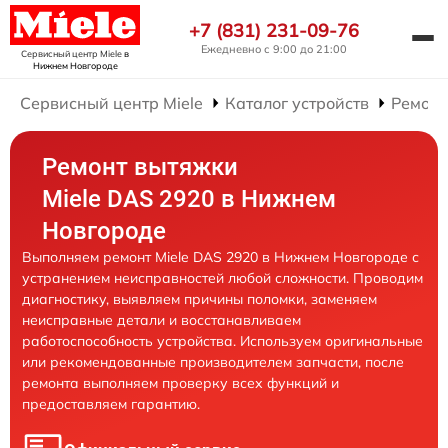
+7 (831) 231-09-76
Ежедневно с 9:00 до 21:00
Сервисный центр Miele
в
Нижнем Новгороде
Сервисный центр Miele
Каталог устройств
Ремонт
Ремонт вытяжки
Miele DAS 2920 в Нижнем
Новгороде
Выполняем ремонт Miele DAS 2920 в Нижнем Новгороде с
устранением неисправностей любой сложности. Проводим
диагностику, выявляем причины поломки, заменяем
неисправные детали и восстанавливаем
работоспособность устройства. Используем оригинальные
или рекомендованные производителем запчасти, после
ремонта выполняем проверку всех функций и
предоставляем гарантию.