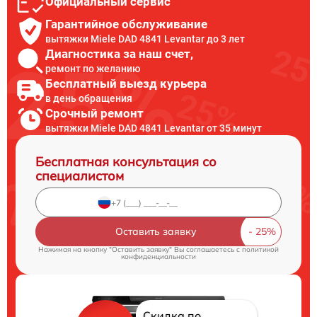
Официальный сервис
Гарантийное обслуживание
вытяжки Miele DAD 4841 Levantar до 3 лет
Диагностика за наш счет,
ремонт по желанию
Бесплатный выезд курьера
в день обращения
Срочный ремонт
вытяжки Miele DAD 4841 Levantar от 35 минут
Бесплатная консультация со
специалистом
Оставить заявку
Нажимая на кнопку "Оставить заявку" Вы соглашаетесь c
политикой
конфиденциальности
Скидка по