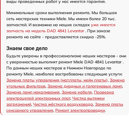
виды проведенных работ у нас имеется гарантия.
Минимальные сроки выполнения ремонта. Мы большая
сеть мастерских техники Miele. Мы имеем более 20 тыс.
запчастей. И возможно на наших складах
уже имеется
запчасть на модель DAD 4841 Levantar
. При заказе
ремонта на сайте - предоставляется скидка -25%.
Знаем свое дело
Будьте уверены в профессионализме наших мастеров - они
с уверенностью выполнят ремонт Miele DAD 4841 Levantar .
По данным наших мастеров в Нижнем Новгороде по
ремонту Miele, наиболее востребованы следующие услуги:
Замена платы управления (мат.платы, мейн платы)
,
Замена
угольных фильтров
,
Замена диодных и галогеновых ламп
,
Замена ламп накаливания
,
Замена кабеля
,
Проверка
электроцепей электронных плат
,
Чистка вытяжки
загрязнений
,
Чистка жёсткого воздуховода
,
Замена платы
сенсорного управления
,
Ремонт электропроводки
.