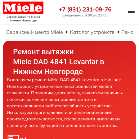
+7 (831) 231-09-76
Ежедневно с 9:00 до 21:00
Сервисный центр Miele
в
Нижнем Новгороде
Сервисный центр Miele
Каталог устройств
Ремонт
Ремонт вытяжки
Miele DAD 4841 Levantar в
Нижнем Новгороде
Выполняем ремонт Miele DAD 4841 Levantar в Нижнем
Новгороде с устранением неисправностей любой
сложности. Проводим диагностику, выявляем причины
поломки, заменяем неисправные детали и
восстанавливаем работоспособность устройства.
Используем оригинальные или рекомендованные
производителем запчасти, после ремонта выполняем
проверку всех функций и предоставляем гарантию.