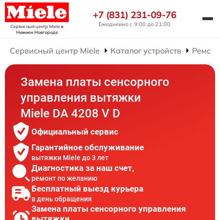
+7 (831) 231-09-76
Ежедневно с 9:00 до 21:00
Сервисный центр Miele
в
Нижнем Новгороде
Сервисный центр Miele
Каталог устройств
Ремонт
Замена платы сенсорного
управления вытяжки
Miele DA 4208 V D
Официальный сервис
Гарантийное обслуживание
вытяжки Miele до 3 лет
Диагностика за наш счет,
ремонт по желанию
Бесплатный выезд курьера
в день обращения
Замена платы сенсорного управления
вытяжки