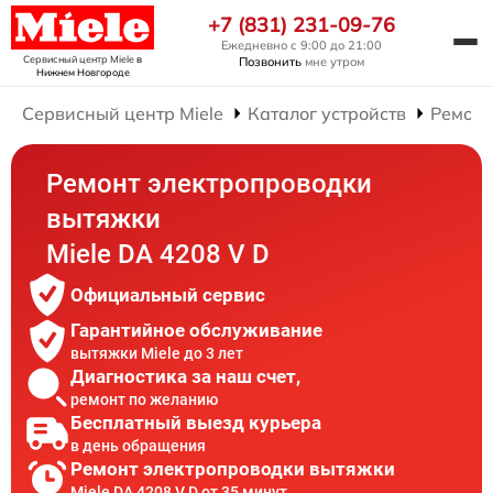
+7 (831) 231-09-76
Ежедневно с 9:00 до 21:00
Сервисный центр Miele
в
Позвонить
мне утром
Нижнем Новгороде
Сервисный центр Miele
Каталог устройств
Ремонт
Ремонт электропроводки
вытяжки
Miele DA 4208 V D
Официальный сервис
Гарантийное обслуживание
вытяжки Miele до 3 лет
Диагностика за наш счет,
ремонт по желанию
Бесплатный выезд курьера
в день обращения
Ремонт электропроводки вытяжки
Miele DA 4208 V D от 35 минут