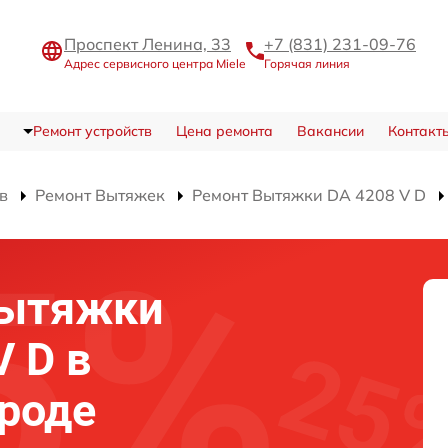
Проспект Ленина, 33
+7 (831) 231-09-76
Адрес сервисного центра Miele
Горячая линия
Ремонт устройств
Цена ремонта
Вакансии
Контакт
в
Ремонт Вытяжек
Ремонт Вытяжки DA 4208 V D
вытяжки
V D в
роде