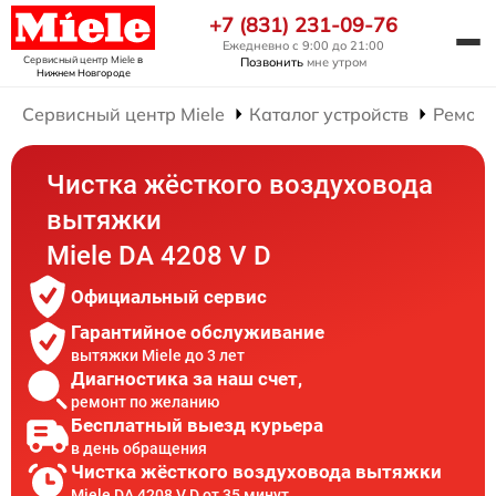
+7 (831) 231-09-76
Ежедневно с 9:00 до 21:00
Сервисный центр Miele
в
Позвонить
мне утром
Нижнем Новгороде
Сервисный центр Miele
Каталог устройств
Ремонт
Чистка жёсткого воздуховода
вытяжки
Miele DA 4208 V D
Официальный сервис
Гарантийное обслуживание
вытяжки Miele до 3 лет
Диагностика за наш счет,
ремонт по желанию
Бесплатный выезд курьера
в день обращения
Чистка жёсткого воздуховода вытяжки
Miele DA 4208 V D от 35 минут