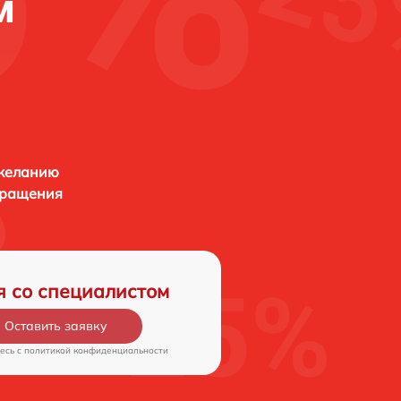
м
 желанию
бращения
я со специалистом
Оставить заявку
есь c
политикой конфиденциальности