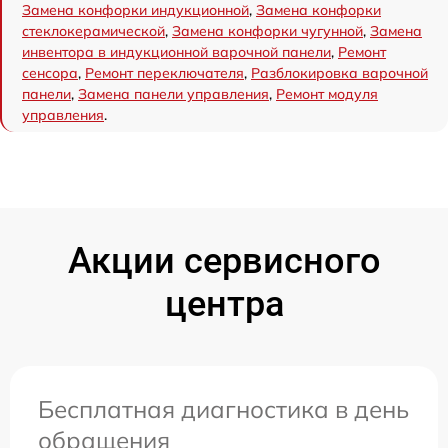
Замена конфорки индукционной
,
Замена конфорки
стеклокерамической
,
Замена конфорки чугунной
,
Замена
инвентора в индукционной варочной панели
,
Ремонт
сенсора
,
Ремонт переключателя
,
Разблокировка варочной
панели
,
Замена панели управления
,
Ремонт модуля
управления
.
Акции сервисного
центра
Бесплатная диагностика в день
обращения