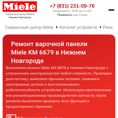
+7 (831) 231-09-76
Ежедневно с 9:00 до 21:00
Сервисный центр Miele
в
Позвонить
мне утром
Нижнем Новгороде
Сервисный центр Miele
Каталог устройств
Ремонт
Ремонт варочной панели
Miele KM 6679 в Нижнем
Новгороде
Выполняем ремонт Miele KM 6679 в Нижнем Новгороде с
устранением неисправностей любой сложности. Проводим
диагностику, выявляем причины поломки, заменяем
неисправные детали и восстанавливаем
работоспособность устройства. Используем оригинальные
или рекомендованные производителем запчасти, после
ремонта выполняем проверку всех функций и
предоставляем гарантию.