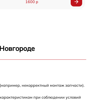
1600 р
750 р
600 р
1600 р
 Новгороде
1900 р
1600 р
(например, некорректный монтаж запчасти).
 характеристикам при соблюдении условий