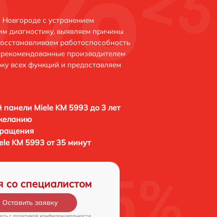
 Новгороде с устранением
м диагностику, выявляем причины
восстанавливаем работоспособность
и рекомендованные производителем
рку всех функций и предоставляем
 панели Miele KM 5993 до 3 лет
 желанию
бращения
le KM 5993 от 35 минут
я со специалистом
Оставить заявку
есь c
политикой конфиденциальности