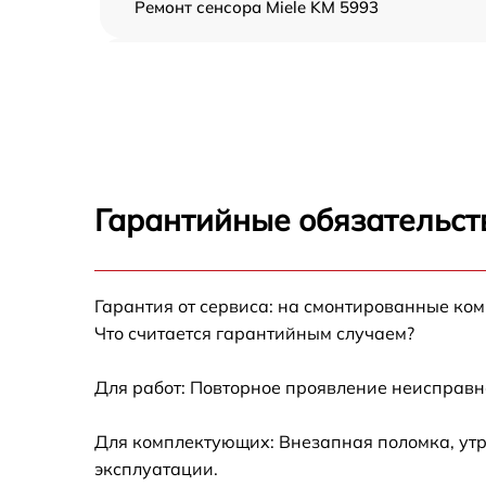
Ремонт сенсора Miele KM 5993
Ремонт переключателя Miele KM 5993
Разблокировка варочной панели Miele KM
5993
Замена панели управления Miele KM 5993
Гарантийные обязательст
Ремонт модуля управления Miele KM 5993
Гарантия от сервиса: на смонтированные ко
Замена сенсора Miele KM 5993
Что считается гарантийным случаем?
Для работ: Повторное проявление неисправн
Для комплектующих: Внезапная поломка, утр
эксплуатации.