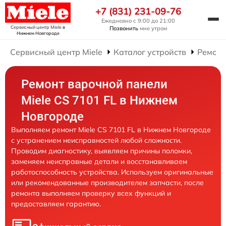
+7 (831) 231-09-76
Ежедневно с 9:00 до 21:00
Сервисный центр Miele
в
Позвонить
мне утром
Нижнем Новгороде
Сервисный центр Miele
Каталог устройств
Ремонт
Ремонт варочной панели
Miele CS 7101 FL в Нижнем
Новгороде
Выполняем ремонт Miele CS 7101 FL в Нижнем Новгороде
с устранением неисправностей любой сложности.
Проводим диагностику, выявляем причины поломки,
заменяем неисправные детали и восстанавливаем
работоспособность устройства. Используем оригинальные
или рекомендованные производителем запчасти, после
ремонта выполняем проверку всех функций и
предоставляем гарантию.