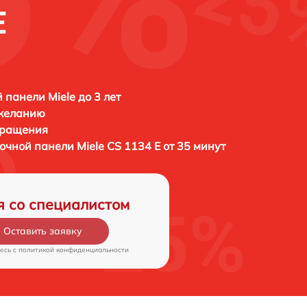
E
 панели Miele до 3 лет
 желанию
бращения
рочной панели
Miele CS 1134 E от 35 минут
я со специалистом
Оставить заявку
есь c
политикой конфиденциальности