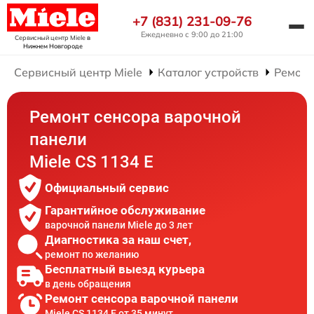
+7 (831) 231-09-76
Ежедневно с 9:00 до 21:00
Сервисный центр Miele
в
Нижнем Новгороде
Сервисный центр Miele
Каталог устройств
Ремонт
Ремонт сенсора варочной
панели
Miele CS 1134 E
Официальный сервис
Гарантийное обслуживание
варочной панели Miele до 3 лет
Диагностика за наш счет,
ремонт по желанию
Бесплатный выезд курьера
в день обращения
Ремонт сенсора варочной панели
Miele CS 1134 E от 35 минут