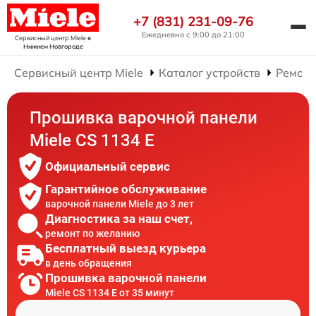
+7 (831) 231-09-76
Ежедневно с 9:00 до 21:00
Сервисный центр Miele
в
Нижнем Новгороде
Сервисный центр Miele
Каталог устройств
Ремонт
Прошивка варочной панели
Miele CS 1134 E
Официальный сервис
Гарантийное обслуживание
варочной панели Miele до 3 лет
Диагностика за наш счет,
ремонт по желанию
Бесплатный выезд курьера
в день обращения
Прошивка варочной панели
Miele CS 1134 E от 35 минут