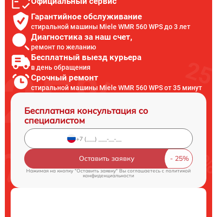
Официальный сервис
Гарантийное обслуживание
стиральной машины Miele WMR 560 WPS до 3 лет
Диагностика за наш счет,
ремонт по желанию
Бесплатный выезд курьера
в день обращения
Срочный ремонт
стиральной машины Miele WMR 560 WPS от 35 минут
Бесплатная консультация со
специалистом
Оставить заявку
Нажимая на кнопку "Оставить заявку" Вы соглашаетесь c
политикой
конфиденциальности