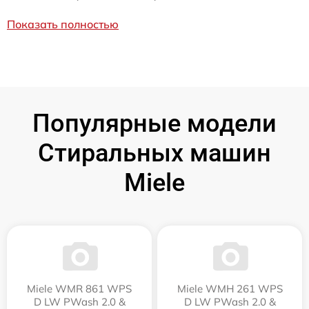
Показать полностью
Популярные модели
Стиральных машин
Miele
Miele WMR 861 WPS
Miele WMH 261 WPS
D LW PWash 2.0 &
D LW PWash 2.0 &