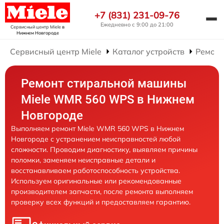
+7 (831) 231-09-76
Ежедневно с 9:00 до 21:00
Сервисный центр Miele
в
Нижнем Новгороде
Сервисный центр Miele
Каталог устройств
Ремонт
Ремонт стиральной машины
Miele WMR 560 WPS в Нижнем
Новгороде
Выполняем ремонт Miele WMR 560 WPS в Нижнем
Новгороде с устранением неисправностей любой
сложности. Проводим диагностику, выявляем причины
поломки, заменяем неисправные детали и
восстанавливаем работоспособность устройства.
Используем оригинальные или рекомендованные
производителем запчасти, после ремонта выполняем
проверку всех функций и предоставляем гарантию.