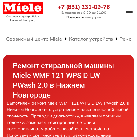
+7 (831) 231-09-76
Ежедневно с 9:00 до 21:00
Сервисный центр Miele
в
Позвонить
мне утром
Нижнем Новгороде
Сервисный центр Miele
Каталог устройств
Ремонт
Ремонт стиральной машины
Miele WMF 121 WPS D LW
PWash 2.0 в Нижнем
Новгороде
Выполняем ремонт Miele WMF 121 WPS D LW PWash 2.0 в
Нижнем Новгороде с устранением неисправностей любой
сложности. Проводим диагностику, выявляем причины
поломки, заменяем неисправные детали и
восстанавливаем работоспособность устройства.
Используем оригинальные или рекомендованные