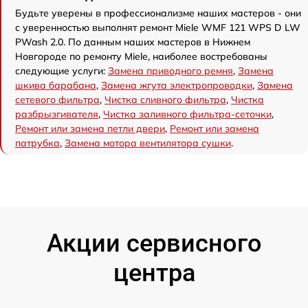
Будьте уверены в профессионализме наших мастеров - они
с уверенностью выполнят ремонт Miele WMF 121 WPS D LW
PWash 2.0. По данным наших мастеров в Нижнем
Новгороде по ремонту Miele, наиболее востребованы
следующие услуги:
Замена приводного ремня
,
Замена
шкива барабана
,
Замена жгута электропроводки
,
Замена
сетевого фильтра
,
Чистка сливного фильтра
,
Чистка
разбрызгивателя
,
Чистка заливного фильтра-сеточки
,
Ремонт или замена петли двери
,
Ремонт или замена
патрубка
,
Замена мотора вентилятора сушки
.
Акции сервисного
центра