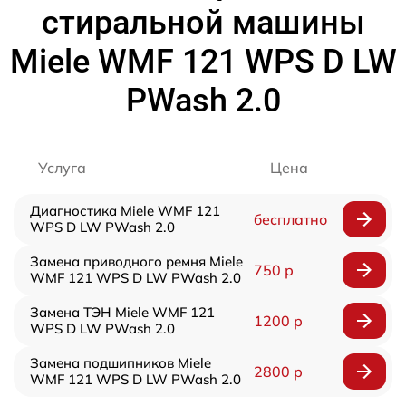
стиральной машины
Miele WMF 121 WPS D LW
PWash 2.0
Услуга
Цена
Диагностика Miele WMF 121
бесплатно
WPS D LW PWash 2.0
Замена приводного ремня Miele
750 р
WMF 121 WPS D LW PWash 2.0
Замена ТЭН Miele WMF 121
1200 р
WPS D LW PWash 2.0
Замена подшипников Miele
2800 р
WMF 121 WPS D LW PWash 2.0