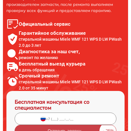
производителем запчасти, после ремонта выполняем
проверку всех функций и предоставляем гарантию.
Официальный сервис
Гарантийное обслуживание
стиральной машины Miele WMF 121 WPS D LW PWash
2.0 до 3 лет
Диагностика за наш счет,
ремонт по желанию
Бесплатный выезд курьера
в день обращения
Срочный ремонт
стиральной машины Miele WMF 121 WPS D LW PWash
2.0 от 35 минут
Бесплатная консультация со
специалистом
Оставить заявку