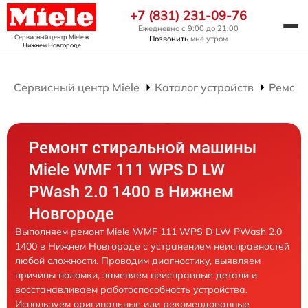
+7 (831) 231-09-76
Ежедневно с 9:00 до 21:00
Сервисный центр Miele
в
Позвонить
мне утром
Нижнем Новгороде
Сервисный центр Miele
Каталог устройств
Ремонт
Ремонт стиральной машины
Miele WMF 111 WPS D LW
PWash 2.0 1400 в Нижнем
Новгороде
Выполняем ремонт Miele WMF 111 WPS D LW PWash 2.0
1400 в Нижнем Новгороде с устранением неисправностей
любой сложности. Проводим диагностику, выявляем
причины поломки, заменяем неисправные детали и
восстанавливаем работоспособность устройства.
Используем оригинальные или рекомендованные