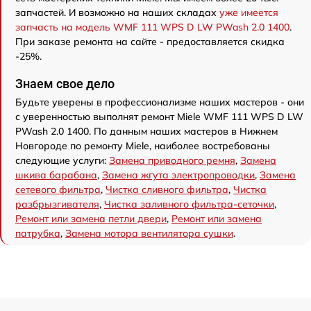
запчастей. И возможно на наших складах
уже имеется
запчасть на модель WMF 111 WPS D LW PWash 2.0 1400
.
При заказе ремонта на сайте - предоставляется скидка
-25%.
Знаем свое дело
Будьте уверены в профессионализме наших мастеров - они
с уверенностью выполнят ремонт Miele WMF 111 WPS D LW
PWash 2.0 1400. По данным наших мастеров в Нижнем
Новгороде по ремонту Miele, наиболее востребованы
следующие услуги:
Замена приводного ремня
,
Замена
шкива барабана
,
Замена жгута электропроводки
,
Замена
сетевого фильтра
,
Чистка сливного фильтра
,
Чистка
разбрызгивателя
,
Чистка заливного фильтра-сеточки
,
Ремонт или замена петли двери
,
Ремонт или замена
патрубка
,
Замена мотора вентилятора сушки
.