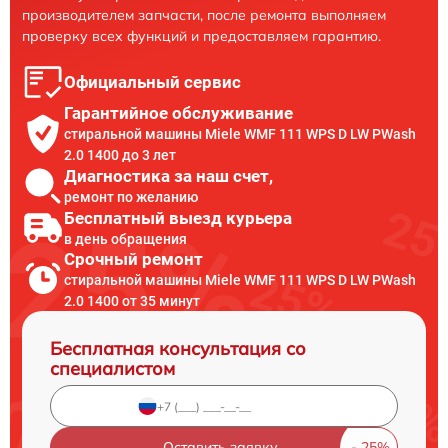
производителем запчасти, после ремонта выполняем
проверку всех функций и предоставляем гарантию.
Официальный сервис
Гарантийное обслуживание
стиральной машины Miele WMF 111 WPS D LW PWash
2.0 1400 до 3 лет
Диагностика за наш счет,
ремонт по желанию
Бесплатный выезд курьера
в день обращения
Срочный ремонт
стиральной машины Miele WMF 111 WPS D LW PWash
2.0 1400 от 35 минут
Бесплатная консультация со
специалистом
Оставить заявку