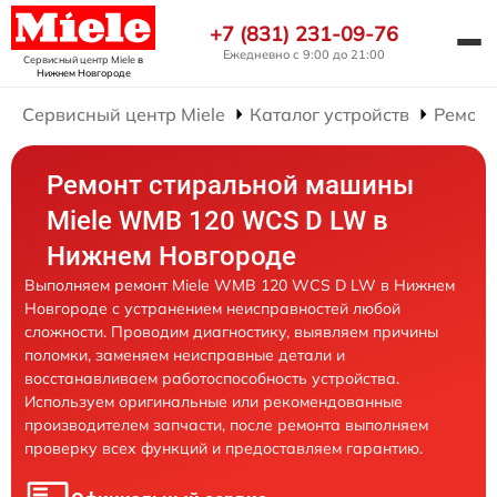
+7 (831) 231-09-76
Ежедневно с 9:00 до 21:00
Сервисный центр Miele
в
Нижнем Новгороде
Сервисный центр Miele
Каталог устройств
Ремонт
Ремонт стиральной машины
Miele WMB 120 WCS D LW в
Нижнем Новгороде
Выполняем ремонт Miele WMB 120 WCS D LW в Нижнем
Новгороде с устранением неисправностей любой
сложности. Проводим диагностику, выявляем причины
поломки, заменяем неисправные детали и
восстанавливаем работоспособность устройства.
Используем оригинальные или рекомендованные
производителем запчасти, после ремонта выполняем
проверку всех функций и предоставляем гарантию.