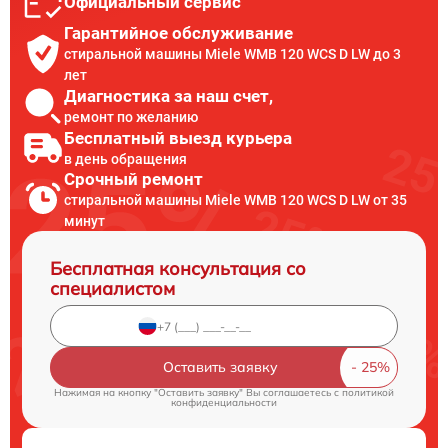
Официальный сервис
Гарантийное обслуживание
стиральной машины Miele WMB 120 WCS D LW до 3
лет
Диагностика за наш счет,
ремонт по желанию
Бесплатный выезд курьера
в день обращения
Срочный ремонт
стиральной машины Miele WMB 120 WCS D LW от 35
минут
Бесплатная консультация со
специалистом
Оставить заявку
Нажимая на кнопку "Оставить заявку" Вы соглашаетесь c
политикой
конфиденциальности