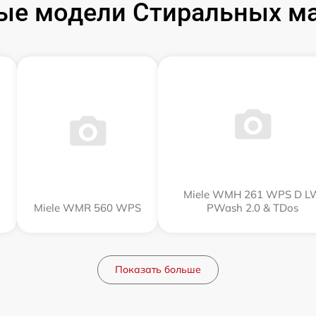
ые модели Стиральных ма
Miele WMH 261 WPS D L
Miele WMR 560 WPS
PWash 2.0 & TDos
Показать больше