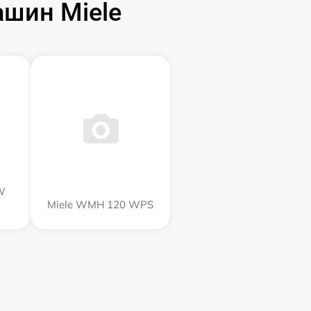
шин Miele
W
Miele WMH 120 WPS