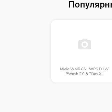
Популярн
Miele WMR 861 WPS D LW
PWash 2.0 & TDos XL