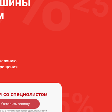
ашины
м
 желанию
бращения
я со специалистом
Оставить заявку
есь c
политикой конфиденциальности