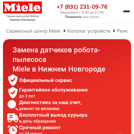
+7 (831) 231-09-76
Ежедневно с 9:00 до 21:00
Сервисный центр Miele
в
Позвонить
мне утром
Нижнем Новгороде
Сервисный центр Miele
Каталог устройств
Ремонт
Замена датчиков робота-
пылесоса
Miele в Нижнем Новгороде
Официальный сервис
Гарантийное обслуживание
до 3 лет
Диагностика за наш счет,
ремонт по желанию
Бесплатный выезд курьера
в день обращения
Срочный ремонт
от 35 минут