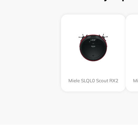
Miele SLQL0 Scout RX2
Mi