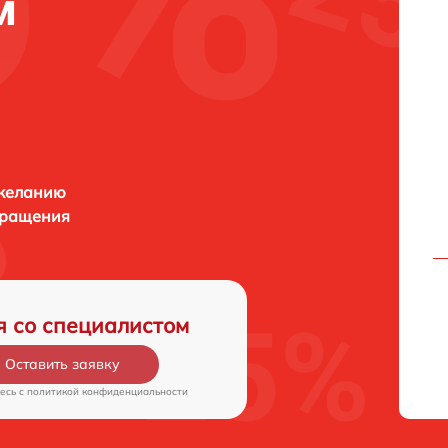
м
 желанию
бращения
я со специалистом
Оставить заявку
есь c
политикой конфиденциальности