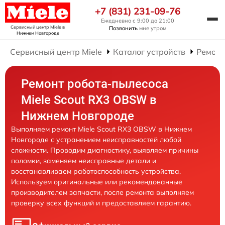
+7 (831) 231-09-76
Ежедневно с 9:00 до 21:00
Сервисный центр Miele
в
Позвонить
мне утром
Нижнем Новгороде
Сервисный центр Miele
Каталог устройств
Ремонт
Ремонт робота-пылесоса
Miele Scout RX3 OBSW в
Нижнем Новгороде
Выполняем ремонт Miele Scout RX3 OBSW в Нижнем
Новгороде с устранением неисправностей любой
сложности. Проводим диагностику, выявляем причины
поломки, заменяем неисправные детали и
восстанавливаем работоспособность устройства.
Используем оригинальные или рекомендованные
производителем запчасти, после ремонта выполняем
проверку всех функций и предоставляем гарантию.