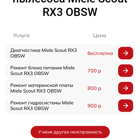
RX3 OBSW
Услуга
Цена
Диагностика Miele Scout RX3
бесплатно
OBSW
Ремонт блока питания Miele
700 р
Scout RX3 OBSW
Ремонт материнской платы
800 р
Miele Scout RX3 OBSW
Ремонт гидросистемы Miele
900 р
Scout RX3 OBSW
У меня другая неисправность