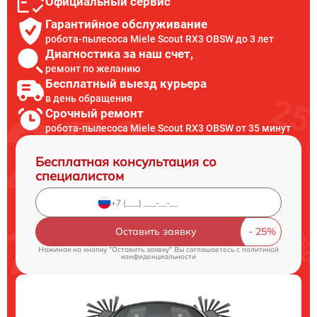
Официальный сервис
Гарантийное обслуживание
робота-пылесоса Miele Scout RX3 OBSW до 3 лет
Диагностика за наш счет,
ремонт по желанию
Бесплатный выезд курьера
в день обращения
Срочный ремонт
робота-пылесоса Miele Scout RX3 OBSW от 35 минут
Бесплатная консультация со
специалистом
Оставить заявку
Нажимая на кнопку "Оставить заявку" Вы соглашаетесь c
политикой
конфиденциальности