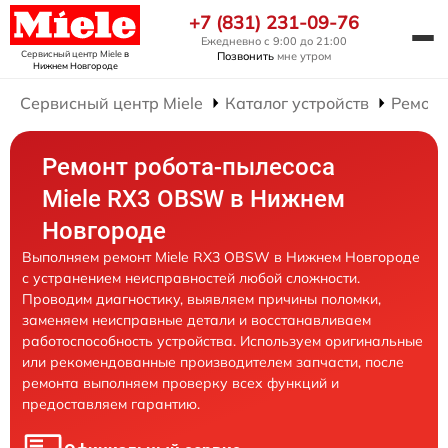
+7 (831) 231-09-76
Ежедневно с 9:00 до 21:00
Сервисный центр Miele
в
Позвонить
мне утром
Нижнем Новгороде
Сервисный центр Miele
Каталог устройств
Ремонт
Ремонт робота-пылесоса
Miele RX3 OBSW в Нижнем
Новгороде
Выполняем ремонт Miele RX3 OBSW в Нижнем Новгороде
с устранением неисправностей любой сложности.
Проводим диагностику, выявляем причины поломки,
заменяем неисправные детали и восстанавливаем
работоспособность устройства. Используем оригинальные
или рекомендованные производителем запчасти, после
ремонта выполняем проверку всех функций и
предоставляем гарантию.