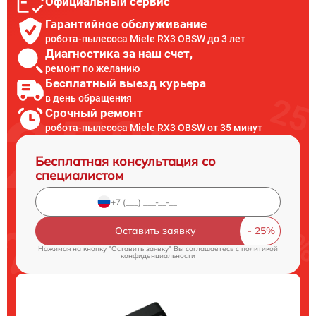
Официальный сервис
Гарантийное обслуживание
робота-пылесоса Miele RX3 OBSW до 3 лет
Диагностика за наш счет,
ремонт по желанию
Бесплатный выезд курьера
в день обращения
Срочный ремонт
робота-пылесоса Miele RX3 OBSW от 35 минут
Бесплатная консультация со
специалистом
Оставить заявку
Нажимая на кнопку "Оставить заявку" Вы соглашаетесь c
политикой
конфиденциальности