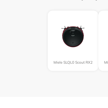
Miele SLQL0 Scout RX2
Mi