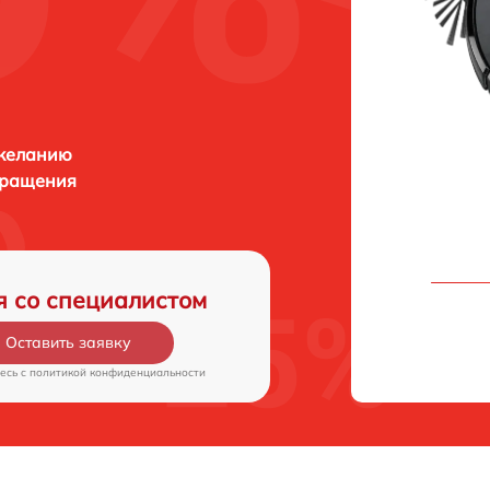
 желанию
бращения
я со специалистом
Оставить заявку
есь c
политикой конфиденциальности