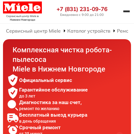
+7 (831) 231-09-76
Ежедневно с 9:00 до 21:00
Сервисный центр Miele
в
Нижнем Новгороде
Сервисный центр Miele
Каталог устройств
Ремонт
Комплексная чистка робота-
пылесоса
Miele в Нижнем Новгороде
Официальный сервис
Гарантийное обслуживание
до 3 лет
Диагностика за наш счет,
ремонт по желанию
Бесплатный выезд курьера
в день обращения
Срочный ремонт
от 35 минут