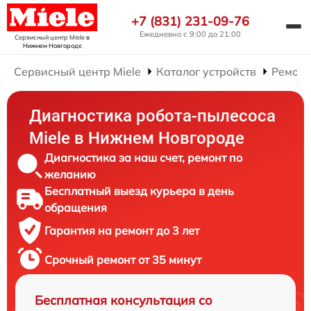
+7 (831) 231-09-76
Ежедневно с 9:00 до 21:00
Сервисный центр Miele
в
Нижнем Новгороде
Сервисный центр Miele
Каталог устройств
Ремонт
Диагностика робота-пылесоса
Miele в Нижнем Новгороде
Диагностика за наш счет, ремонт по
желанию
Бесплатный выезд курьера в день
обращения
Гарантия на ремонт до 3 лет
Срочный ремонт от 35 минут
Бесплатная консультация со