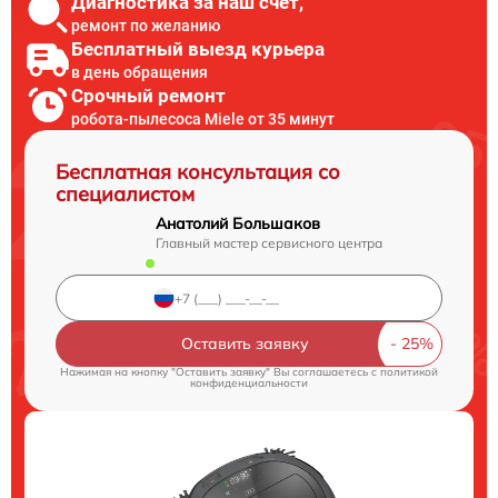
Диагностика за наш счет,
ремонт по желанию
Бесплатный выезд курьера
в день обращения
Срочный ремонт
робота-пылесоса Miele от 35 минут
Бесплатная консультация со
специалистом
Анатолий Большаков
Главный мастер сервисного центра
Оставить заявку
Нажимая на кнопку "Оставить заявку" Вы соглашаетесь c
политикой
конфиденциальности