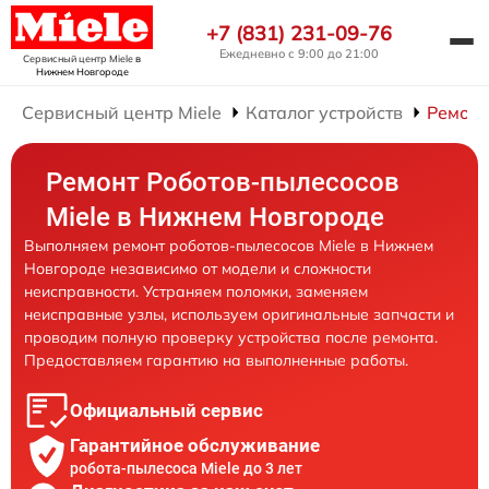
+7 (831) 231-09-76
Ежедневно с 9:00 до 21:00
Сервисный центр Miele
в
Нижнем Новгороде
Сервисный центр Miele
Каталог устройств
Ремонт
Ремонт Роботов-пылесосов
Miele в Нижнем Новгороде
Выполняем ремонт роботов-пылесосов Miele в Нижнем
Новгороде независимо от модели и сложности
неисправности. Устраняем поломки, заменяем
неисправные узлы, используем оригинальные запчасти и
проводим полную проверку устройства после ремонта.
Предоставляем гарантию на выполненные работы.
Официальный сервис
Гарантийное обслуживание
робота-пылесоса Miele до 3 лет