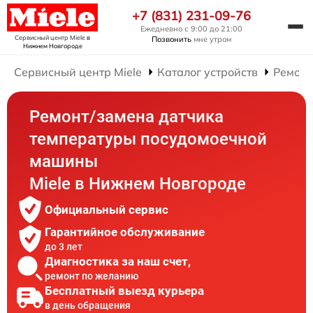
+7 (831) 231-09-76
Ежедневно с 9:00 до 21:00
Сервисный центр Miele
в
Позвонить
мне утром
Нижнем Новгороде
Сервисный центр Miele
Каталог устройств
Ремонт
Ремонт/замена датчика
температуры посудомоечной
машины
Miele в Нижнем Новгороде
Официальный сервис
Гарантийное обслуживание
до 3 лет
Диагностика за наш счет,
ремонт по желанию
Бесплатный выезд курьера
в день обращения