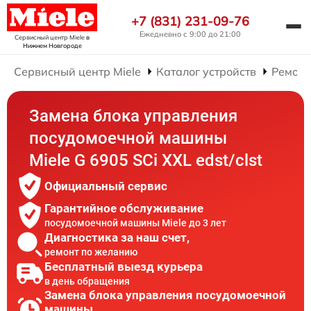
+7 (831) 231-09-76
Ежедневно с 9:00 до 21:00
Сервисный центр Miele
в
Нижнем Новгороде
Сервисный центр Miele
Каталог устройств
Ремонт
Замена блока управления
посудомоечной машины
Miele G 6905 SCi XXL edst/clst
Официальный сервис
Гарантийное обслуживание
посудомоечной машины Miele до 3 лет
Диагностика за наш счет,
ремонт по желанию
Бесплатный выезд курьера
в день обращения
Замена блока управления посудомоечной
машины