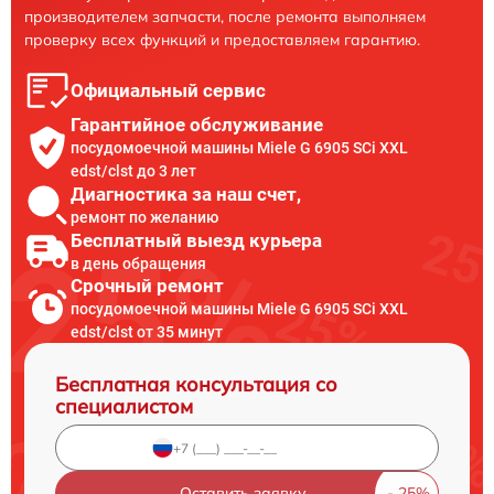
производителем запчасти, после ремонта выполняем
проверку всех функций и предоставляем гарантию.
Официальный сервис
Гарантийное обслуживание
посудомоечной машины Miele G 6905 SCi XXL
edst/clst до 3 лет
Диагностика за наш счет,
ремонт по желанию
Бесплатный выезд курьера
в день обращения
Срочный ремонт
посудомоечной машины Miele G 6905 SCi XXL
edst/clst от 35 минут
Бесплатная консультация со
специалистом
Оставить заявку