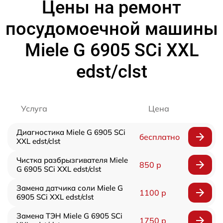
Цены на ремонт
посудомоечной машины
Miele G 6905 SCi XXL
edst/clst
Услуга
Цена
Диагностика Miele G 6905 SCi
бесплатно
XXL edst/clst
Чистка разбрызгивателя Miele
850 р
G 6905 SCi XXL edst/clst
Замена датчика соли Miele G
1100 р
6905 SCi XXL edst/clst
Замена ТЭН Miele G 6905 SCi
1750 р