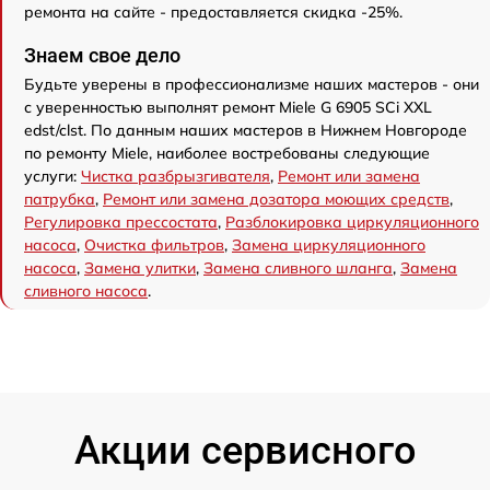
ремонта на сайте - предоставляется скидка -25%.
Знаем свое дело
Будьте уверены в профессионализме наших мастеров - они
с уверенностью выполнят ремонт Miele G 6905 SCi XXL
edst/clst. По данным наших мастеров в Нижнем Новгороде
по ремонту Miele, наиболее востребованы следующие
услуги:
Чистка разбрызгивателя
,
Ремонт или замена
патрубка
,
Ремонт или замена дозатора моющих средств
,
Регулировка прессостата
,
Разблокировка циркуляционного
насоса
,
Очистка фильтров
,
Замена циркуляционного
насоса
,
Замена улитки
,
Замена сливного шланга
,
Замена
сливного насоса
.
Акции сервисного