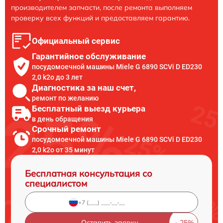
производителем запчасти, после ремонта выполняем
проверку всех функций и предоставляем гарантию.
Официальный сервис
Гарантийное обслуживание
посудомоечной машины Miele G 6890 SCVi D ED230
2,0 k2o до 3 лет
Диагностика за наш счет,
ремонт по желанию
Бесплатный выезд курьера
в день обращения
Срочный ремонт
посудомоечной машины Miele G 6890 SCVi D ED230
2,0 k2o от 35 минут
Бесплатная консультация со
специалистом
Оставить заявку