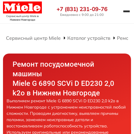
+7 (831) 231-09-76
Ежедневно с 9:00 до 21:00
Сервисный центр Miele
в
Нижнем Новгороде
Сервисный центр Miele
Каталог устройств
Ремонт
Ремонт посудомоечной
машины
Miele G 6890 SCVi D ED230 2,0
k2o в Нижнем Новгороде
Выполняем ремонт Miele G 6890 SCVi D ED230 2,0 k2o в
Нижнем Новгороде с устранением неисправностей любой
сложности. Проводим диагностику, выявляем причины
поломки, заменяем неисправные детали и
восстанавливаем работоспособность устройства.
Используем оригинальные или рекомендованные