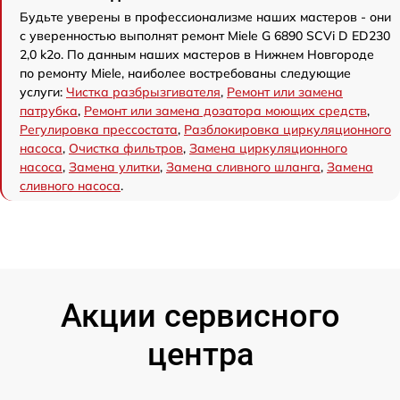
Будьте уверены в профессионализме наших мастеров - они
с уверенностью выполнят ремонт Miele G 6890 SCVi D ED230
2,0 k2o. По данным наших мастеров в Нижнем Новгороде
по ремонту Miele, наиболее востребованы следующие
услуги:
Чистка разбрызгивателя
,
Ремонт или замена
патрубка
,
Ремонт или замена дозатора моющих средств
,
Регулировка прессостата
,
Разблокировка циркуляционного
насоса
,
Очистка фильтров
,
Замена циркуляционного
насоса
,
Замена улитки
,
Замена сливного шланга
,
Замена
сливного насоса
.
Акции сервисного
центра