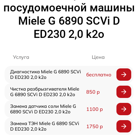
посудомоечной машины
Miele G 6890 SCVi D
ED230 2,0 k2o
Услуга
Цена
Диагностика Miele G 6890 SCVi
бесплатно
D ED230 2,0 k2o
Чистка разбрызгивателя Miele
850 р
G 6890 SCVi D ED230 2,0 k2o
Замена датчика соли Miele G
1100 р
6890 SCVi D ED230 2,0 k2o
Замена ТЭН Miele G 6890 SCVi
1750 р
D ED230 2,0 k2o