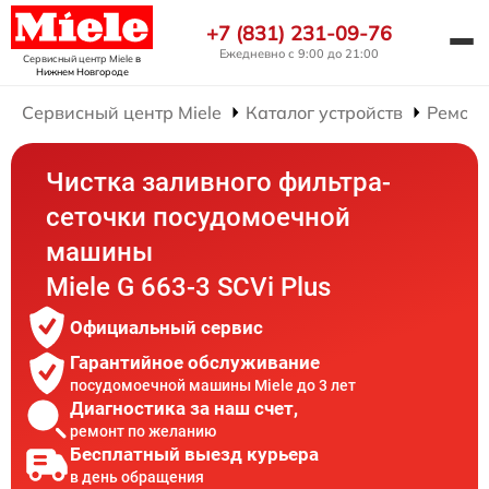
+7 (831) 231-09-76
Ежедневно с 9:00 до 21:00
Сервисный центр Miele
в
Нижнем Новгороде
Сервисный центр Miele
Каталог устройств
Ремонт
Чистка заливного фильтра-
сеточки посудомоечной
машины
Miele G 663-3 SCVi Plus
Официальный сервис
Гарантийное обслуживание
посудомоечной машины Miele до 3 лет
Диагностика за наш счет,
ремонт по желанию
Бесплатный выезд курьера
в день обращения