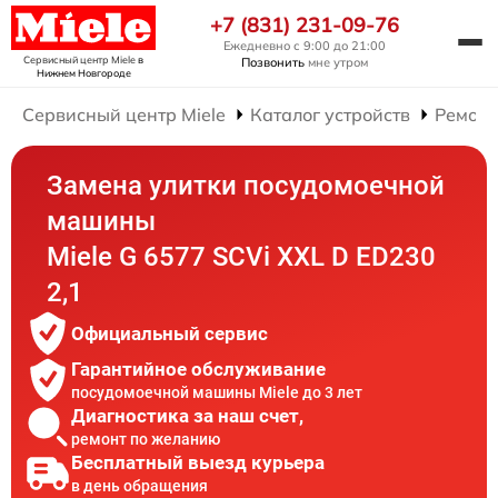
+7 (831) 231-09-76
Ежедневно с 9:00 до 21:00
Сервисный центр Miele
в
Позвонить
мне утром
Нижнем Новгороде
Сервисный центр Miele
Каталог устройств
Ремонт
Замена улитки посудомоечной
машины
Miele G 6577 SCVi XXL D ED230
2,1
Официальный сервис
Гарантийное обслуживание
посудомоечной машины Miele до 3 лет
Диагностика за наш счет,
ремонт по желанию
Бесплатный выезд курьера
в день обращения