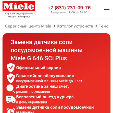
+7 (831) 231-09-76
Ежедневно с 9:00 до 21:00
Сервисный центр Miele
в
Нижнем Новгороде
Сервисный центр Miele
Каталог устройств
Ремонт
Замена датчика соли
посудомоечной машины
Miele G 646 SCi Plus
Официальный сервис
Гарантийное обслуживание
посудомоечной машины Miele до 3 лет
Диагностика за наш счет,
ремонт по желанию
Бесплатный выезд курьера
в день обращения
Замена датчика соли посудомоечной
машины