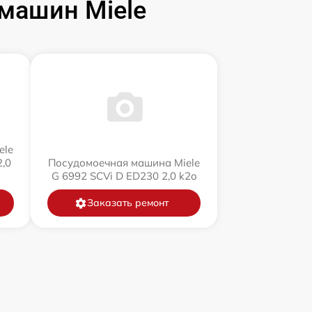
машин Miele
ele
,0
Посудомоечная машина Miele
G 6992 SCVi D ED230 2,0 k2o
Заказать ремонт