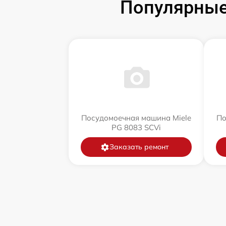
Популярные
Посудомоечная машина Miele
По
PG 8083 SCVi
Заказать ремонт