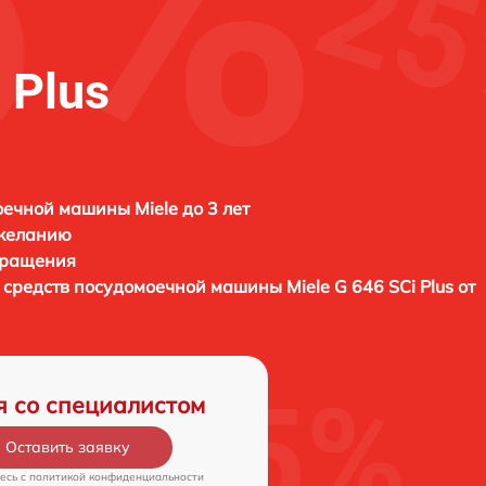
 Plus
ечной машины Miele до 3 лет
 желанию
бращения
х средств посудомоечной машины
Miele G 646 SCi Plus от
я со специалистом
Оставить заявку
есь c
политикой конфиденциальности