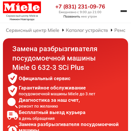
+7 (831) 231-09-76
Ежедневно с 9:00 до 21:00
Сервисный центр Miele
в
Позвонить
мне утром
Нижнем Новгороде
Сервисный центр Miele
Каталог устройств
Ремонт
Замена разбрызгивателя
посудомоечной машины
Miele G 632-3 SCi Plus
Официальный сервис
Гарантийное обслуживание
посудомоечной машины Miele до 3 лет
Диагностика за наш счет,
ремонт по желанию
Бесплатный выезд курьера
в день обращения
Замена разбрызгивателя посудомоечной
машины