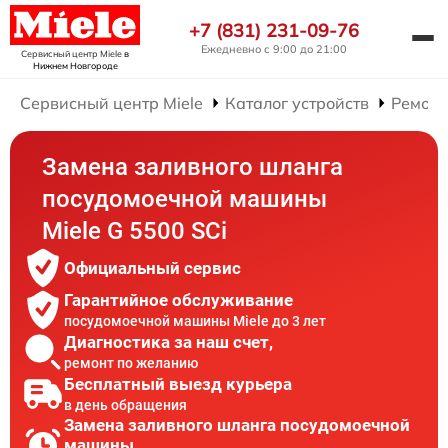
+7 (831) 231-09-76
Ежедневно с 9:00 до 21:00
Сервисный центр Miele
в
Нижнем Новгороде
Сервисный центр Miele
Каталог устройств
Ремонт
Замена заливного шланга
посудомоечной машины
Miele G 5500 SCi
Официальный сервис
Гарантийное обслуживание
посудомоечной машины Miele до 3 лет
Диагностика за наш счет,
ремонт по желанию
Бесплатный выезд курьера
в день обращения
Замена заливного шланга посудомоечной
машины