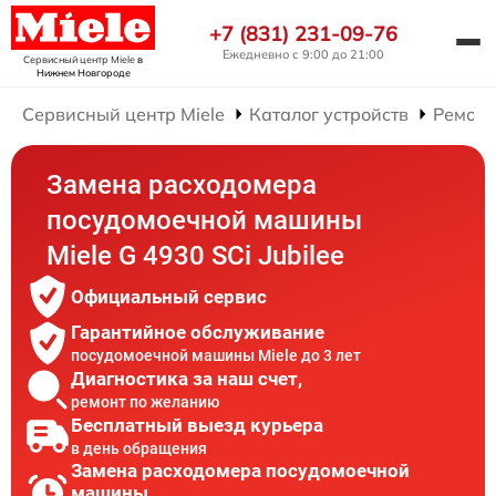
+7 (831) 231-09-76
Ежедневно с 9:00 до 21:00
Сервисный центр Miele
в
Нижнем Новгороде
Сервисный центр Miele
Каталог устройств
Ремонт
Замена расходомера
посудомоечной машины
Miele G 4930 SCi Jubilee
Официальный сервис
Гарантийное обслуживание
посудомоечной машины Miele до 3 лет
Диагностика за наш счет,
ремонт по желанию
Бесплатный выезд курьера
в день обращения
Замена расходомера посудомоечной
машины