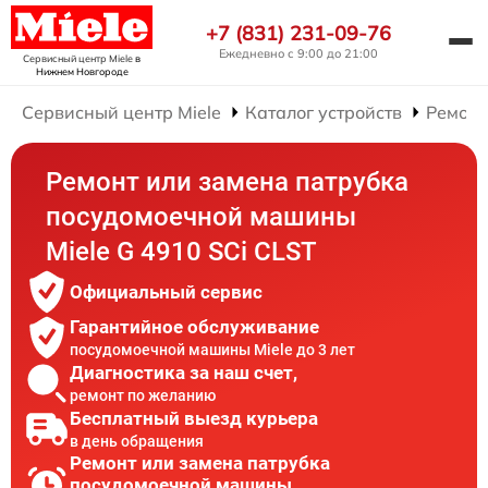
+7 (831) 231-09-76
Ежедневно с 9:00 до 21:00
Сервисный центр Miele
в
Нижнем Новгороде
Сервисный центр Miele
Каталог устройств
Ремонт
Ремонт или замена патрубка
посудомоечной машины
Miele G 4910 SCi CLST
Официальный сервис
Гарантийное обслуживание
посудомоечной машины Miele до 3 лет
Диагностика за наш счет,
ремонт по желанию
Бесплатный выезд курьера
в день обращения
Ремонт или замена патрубка
посудомоечной машины