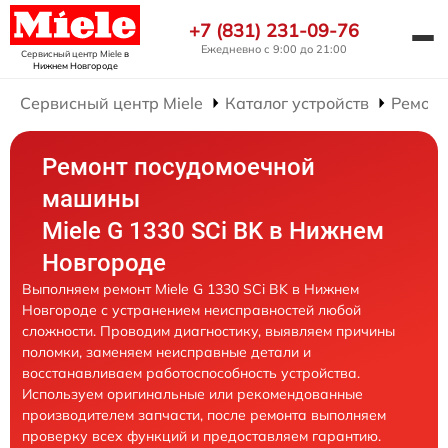
+7 (831) 231-09-76
Ежедневно с 9:00 до 21:00
Сервисный центр Miele
в
Нижнем Новгороде
Сервисный центр Miele
Каталог устройств
Ремонт
Ремонт посудомоечной
машины
Miele G 1330 SCi BK в Нижнем
Новгороде
Выполняем ремонт Miele G 1330 SCi BK в Нижнем
Новгороде с устранением неисправностей любой
сложности. Проводим диагностику, выявляем причины
поломки, заменяем неисправные детали и
восстанавливаем работоспособность устройства.
Используем оригинальные или рекомендованные
производителем запчасти, после ремонта выполняем
проверку всех функций и предоставляем гарантию.