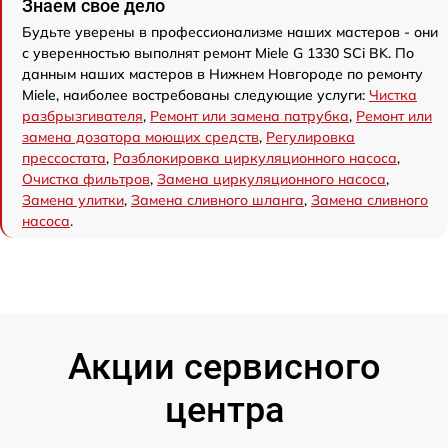
Знаем свое дело
Будьте уверены в профессионализме наших мастеров - они
с уверенностью выполнят ремонт Miele G 1330 SCi BK. По
данным наших мастеров в Нижнем Новгороде по ремонту
Miele, наиболее востребованы следующие услуги:
Чистка
разбрызгивателя
,
Ремонт или замена патрубка
,
Ремонт или
замена дозатора моющих средств
,
Регулировка
прессостата
,
Разблокировка циркуляционного насоса
,
Очистка фильтров
,
Замена циркуляционного насоса
,
Замена улитки
,
Замена сливного шланга
,
Замена сливного
насоса
.
Акции сервисного
центра