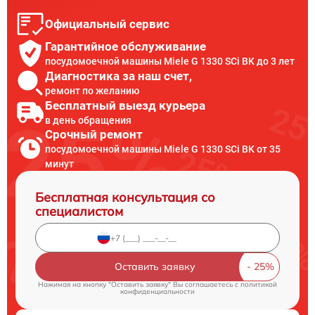
Официальный сервис
Гарантийное обслуживание
посудомоечной машины Miele G 1330 SCi BK до 3 лет
Диагностика за наш счет,
ремонт по желанию
Бесплатный выезд курьера
в день обращения
Срочный ремонт
посудомоечной машины Miele G 1330 SCi BK от 35
минут
Бесплатная консультация со
специалистом
Оставить заявку
Нажимая на кнопку "Оставить заявку" Вы соглашаетесь c
политикой
конфиденциальности