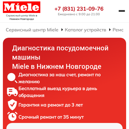
+7 (831) 231-09-76
Ежедневно с 9:00 до 21:00
Сервисный центр Miele
в
Нижнем Новгороде
Сервисный центр Miele
Каталог устройств
Ремонт
Диагностика посудомоечной
машины
Miele в Нижнем Новгороде
Диагностика за наш счет, ремонт по
желанию
Бесплатный выезд курьера в день
обращения
Гарантия на ремонт до 3 лет
Срочный ремонт от 35 минут