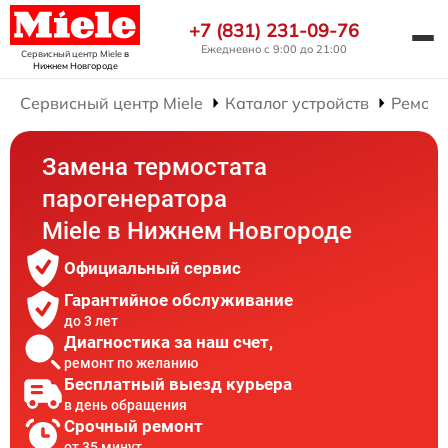
+7 (831) 231-09-76
Ежедневно с 9:00 до 21:00
Сервисный центр Miele
в
Нижнем Новгороде
Сервисный центр Miele
Каталог устройств
Ремонт
Замена термостата
парогенератора
Miele в Нижнем Новгороде
Официальный сервис
Гарантийное обслуживание
до 3 лет
Диагностика за наш счет,
ремонт по желанию
Бесплатный выезд курьера
в день обращения
Срочный ремонт
от 35 минут