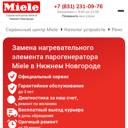
+7 (831) 231-09-76
Ежедневно с 9:00 до 21:00
Сервисный центр Miele
в
Позвонить
мне утром
Нижнем Новгороде
Сервисный центр Miele
Каталог устройств
Ремонт
Замена нагревательного
элемента парогенератора
Miele в Нижнем Новгороде
Официальный сервис
Гарантийное обслуживание
до 3 лет
Диагностика за наш счет,
ремонт по желанию
Бесплатный выезд курьера
в день обращения
Срочный ремонт
от 35 минут