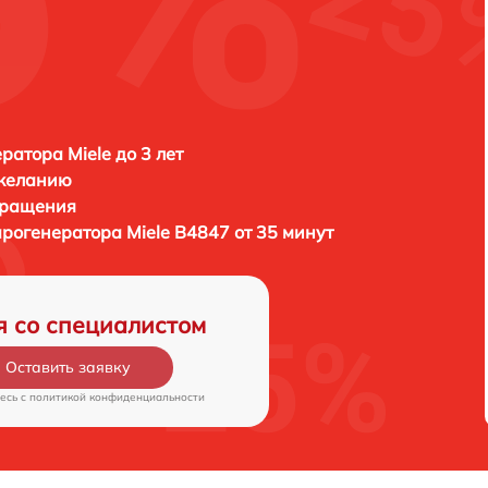
ратора Miele до 3 лет
 желанию
бращения
арогенератора
Miele B4847 от 35 минут
я со специалистом
Оставить заявку
есь c
политикой конфиденциальности