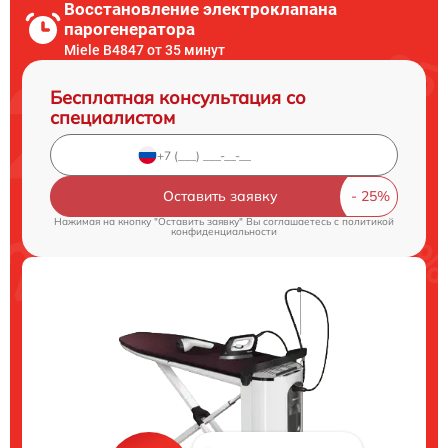
Восстановление электроклапана
парогенератора
Miele B4847 от 35 минут
Бесплатная консультация со
специалистом
Оставить заявку
Нажимая на кнопку "Оставить заявку" Вы соглашаетесь c
политикой
конфиденциальности