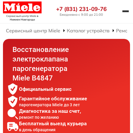
+7 (831) 231-09-76
Ежедневно с 9:00 до 21:00
Сервисный центр Miele
в
Нижнем Новгороде
Сервисный центр Miele
Каталог устройств
Ремонт
Восстановление
электроклапана
парогенератора
Miele B4847
Официальный сервис
Гарантийное обслуживание
парогенератора Miele до 3 лет
Диагностика за наш счет,
ремонт по желанию
Бесплатный выезд курьера
в день обращения