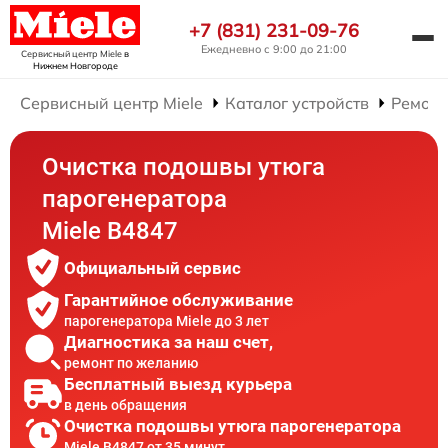
+7 (831) 231-09-76
Ежедневно с 9:00 до 21:00
Сервисный центр Miele
в
Нижнем Новгороде
Сервисный центр Miele
Каталог устройств
Ремонт
Очистка подошвы утюга
парогенератора
Miele B4847
Официальный сервис
Гарантийное обслуживание
парогенератора Miele до 3 лет
Диагностика за наш счет,
ремонт по желанию
Бесплатный выезд курьера
в день обращения
Очистка подошвы утюга парогенератора
Miele B4847 от 35 минут