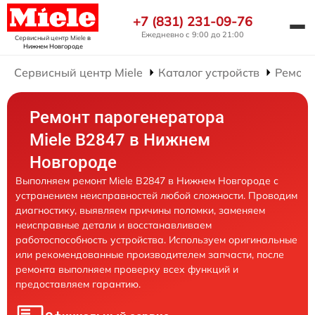
+7 (831) 231-09-76
Ежедневно с 9:00 до 21:00
Сервисный центр Miele
в
Нижнем Новгороде
Сервисный центр Miele
Каталог устройств
Ремонт
Ремонт парогенератора
Miele B2847 в Нижнем
Новгороде
Выполняем ремонт Miele B2847 в Нижнем Новгороде с
устранением неисправностей любой сложности. Проводим
диагностику, выявляем причины поломки, заменяем
неисправные детали и восстанавливаем
работоспособность устройства. Используем оригинальные
или рекомендованные производителем запчасти, после
ремонта выполняем проверку всех функций и
предоставляем гарантию.