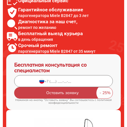
Официальный сервис
Гарантийное обслуживание
парогенератора Miele B2847 до 3 лет
Диагностика за наш счет,
ремонт по желанию
Бесплатный выезд курьера
в день обращения
Срочный ремонт
парогенератора Miele B2847 от 35 минут
Бесплатная консультация со
специалистом
Оставить заявку
Нажимая на кнопку "Оставить заявку" Вы соглашаетесь c
политикой
конфиденциальности