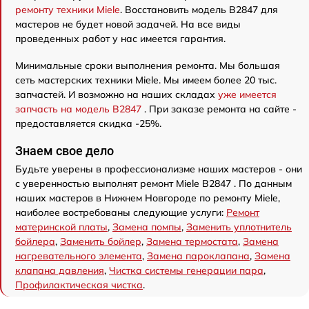
ремонту техники Miele
. Восстановить модель B2847 для
мастеров не будет новой задачей. На все виды
проведенных работ у нас имеется гарантия.
Минимальные сроки выполнения ремонта. Мы большая
сеть мастерских техники Miele. Мы имеем более 20 тыс.
запчастей. И возможно на наших складах
уже имеется
запчасть на модель B2847
. При заказе ремонта на сайте -
предоставляется скидка -25%.
Знаем свое дело
Будьте уверены в профессионализме наших мастеров - они
с уверенностью выполнят ремонт Miele B2847 . По данным
наших мастеров в Нижнем Новгороде по ремонту Miele,
наиболее востребованы следующие услуги:
Ремонт
материнской платы
,
Замена помпы
,
Заменить уплотнитель
бойлера
,
Заменить бойлер
,
Замена термостата
,
Замена
нагревательного элемента
,
Замена пароклапана
,
Замена
клапана давления
,
Чистка системы генерации пара
,
Профилактическая чистка
.